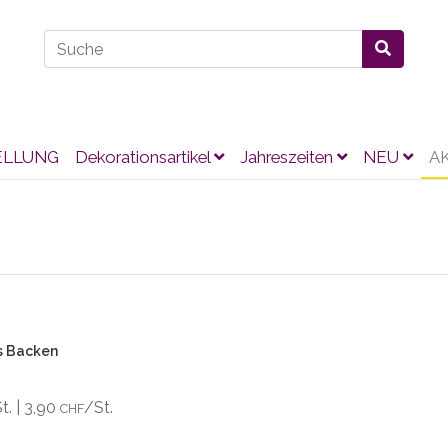
ELLUNG
Dekorationsartikel
Jahreszeiten
NEU
A
s Backen
St. | 3,90
/St.
CHF