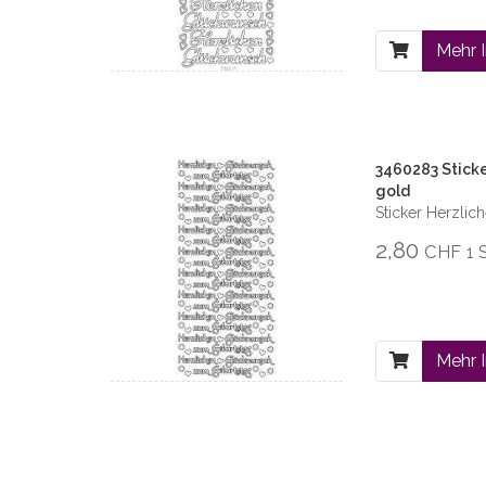
Mehr 
3460283 Stick
gold
Sticker Herzli
2,80
CHF
1 
Mehr 