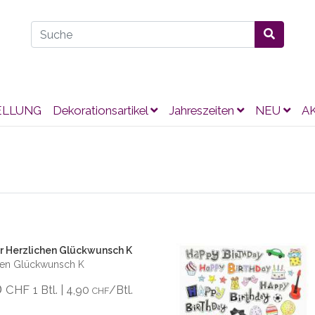
ELLUNG
Dekorationsartikel
Jahreszeiten
NEU
A
r Herzlichen Glückwunsch K
chen Glückwunsch K
0
CHF
1 Btl. | 4,90
/Btl.
CHF