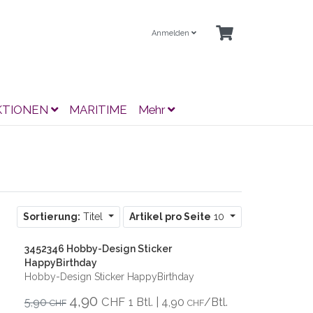
Anmelden
KTIONEN
MARITIME
Mehr
Sortierung:
Titel
Artikel pro Seite
10
3452346 Hobby-Design Sticker
HappyBirthday
Hobby-Design Sticker HappyBirthday
4,90
CHF
5,90
1 Btl. | 4,90
/Btl.
CHF
CHF