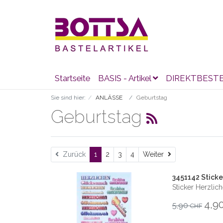
Startseite
BASIS - Artikel
DIREKTBEST
Sie sind hier:
ANLÄSSE
Geburtstag
Geburtstag
Weiter
Zurück
1
2
3
4
Weiter
3451142 Sticke
Sticker Herzli
4,9
5,90
CHF