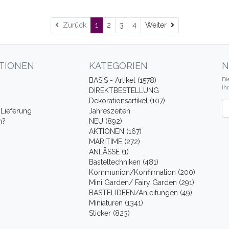
Weiter
Zurück
1
2
3
4
Weiter
TIONEN
KATEGORIEN
N
Di
BASIS - Artikel (1578)
Ih
DIREKTBESTELLUNG
Dekorationsartikel (107)
Ne
Lieferung
Jahreszeiten
n?
NEU (892)
AKTIONEN (167)
MARITIME (272)
ANLÄSSE (1)
Basteltechniken (481)
Kommunion/Konfirmation (200)
Mini Garden/ Fairy Garden (291)
BASTELIDEEN/Anleitungen (49)
Miniaturen (1341)
Sticker (823)