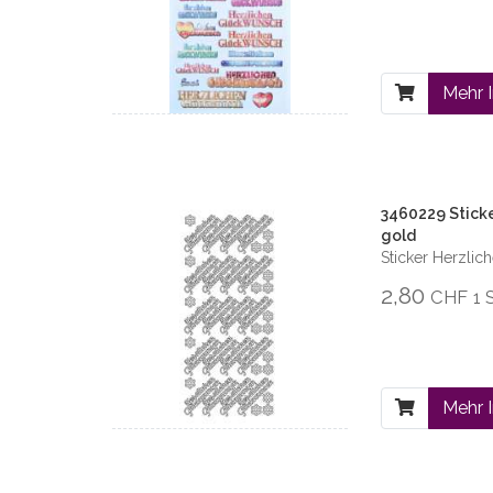
Mehr 
3460229 Stick
gold
Sticker Herzli
2,80
CHF
1 
Mehr 