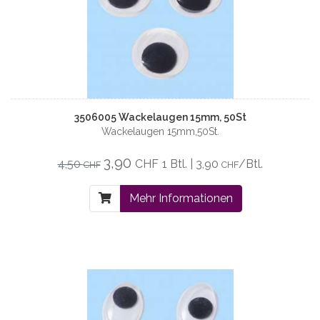
3506005 Wackelaugen 15mm, 50St
Wackelaugen 15mm,50St.
3,90
4,50
CHF
1 Btl. | 3,90
/Btl.
CHF
CHF
Mehr Informationen