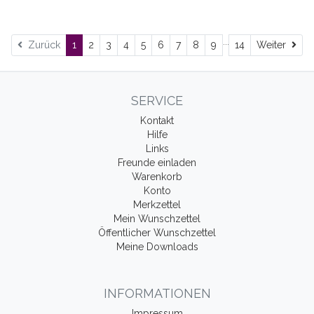
...
Wei
Zurück
1
2
3
4
5
6
7
8
9
14
Weiter
SERVICE
Kontakt
Hilfe
Links
Freunde einladen
Warenkorb
Konto
Merkzettel
Mein Wunschzettel
Öffentlicher Wunschzettel
Meine Downloads
INFORMATIONEN
Impressum