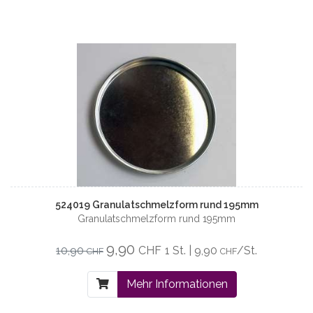
524019 Granulatschmelzform rund 195mm
Granulatschmelzform rund 195mm
9,90
10,90
CHF
1 St. | 9,90
/St.
CHF
CHF
Mehr Informationen