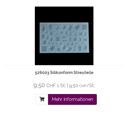
526003 Silikonform Streuteile
9,50
CHF
1 St. | 9,50
/St.
CHF
Mehr Informationen