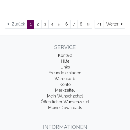
...
Wei
Zurück
1
2
3
4
5
6
7
8
9
41
Weiter
SERVICE
Kontakt
Hilfe
Links
Freunde einladen
Warenkorb
Konto
Merkzettel
Mein Wunschzettel
Öffentlicher Wunschzettel
Meine Downloads
INFORMATIONEN