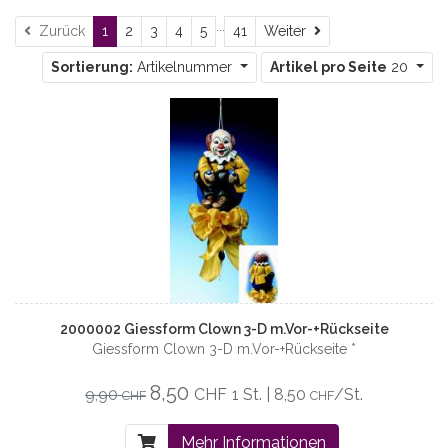
...
Weiter
Zurück
1
2
3
4
5
41
Weiter
Sortierung:
Artikelnummer
Artikel pro Seite
20
2000002 Giessform Clown 3-D m.Vor-+Rückseite
Giessform Clown 3-D m.Vor-+Rückseite *
8,50
9,90
CHF
1 St. | 8,50
/St.
CHF
CHF
Mehr Informationen