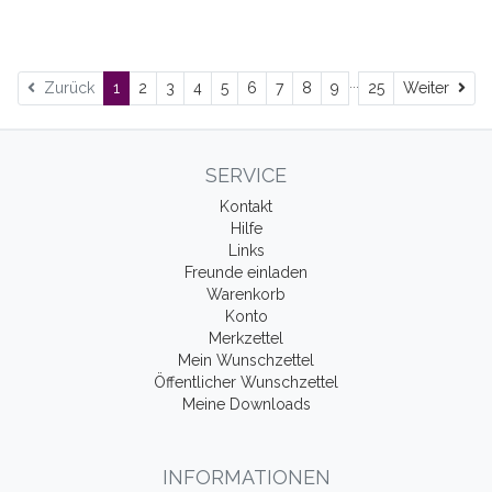
...
Wei
Zurück
1
2
3
4
5
6
7
8
9
25
Weiter
SERVICE
Kontakt
Hilfe
Links
Freunde einladen
Warenkorb
Konto
Merkzettel
Mein Wunschzettel
Öffentlicher Wunschzettel
Meine Downloads
INFORMATIONEN