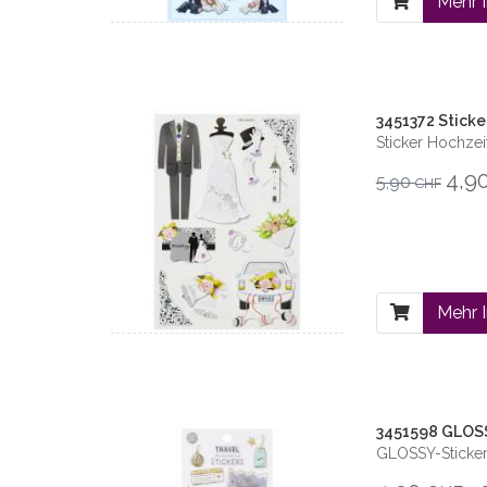
Mehr 
3451372 Sticker
Sticker Hochzeit 
4,9
5,90
CHF
Mehr 
3451598 GLOSS
GLOSSY-Sticker