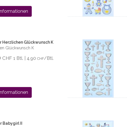
Informationen
r Herzlichen Glückwunsch K
chen Glückwunsch K
0
CHF
1 Btl. | 4,90
/Btl.
CHF
Informationen
 Babygirl II