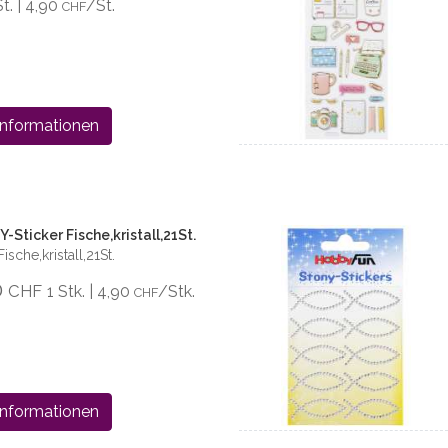
St. | 4,90
/St.
CHF
Informationen
Sticker Fische,kristall,21St.
sche,kristall,21St.
0
CHF
1 Stk. | 4,90
/Stk.
CHF
Informationen