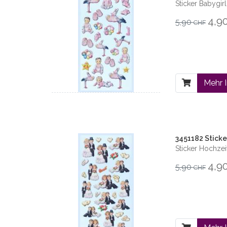
Sticker Babygirl 
4,9
5,90
CHF
Mehr 
3451182 Stick
Sticker Hochzei
4,9
5,90
CHF