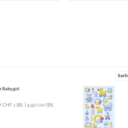
Sort
r Babygirl
0
CHF
1 Btl. | 4,90
/Btl.
CHF