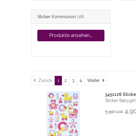
Sticker Kommunion
(18)
Produkte ansehen...
Weiter
Zurück
1
2
3
4
Weiter
3451126 Sticke
Sticker Babygirl
4,9
5,90
CHF