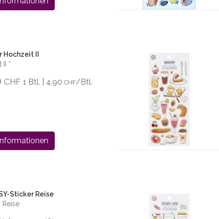
Informationen
 Hochzeit II
II *
0
CHF
1 Btl. | 4,90
/Btl.
CHF
Informationen
Y-Sticker Reise
 Reise