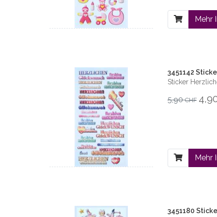
Mehr 
3451142 Sticke
Sticker Herzli
4,9
5,90
CHF
Mehr 
3451180 Sticker