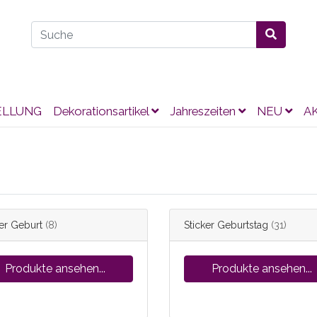
ELLUNG
Dekorationsartikel
Jahreszeiten
NEU
A
ker Geburt
(8)
Sticker Geburtstag
(31)
Produkte ansehen...
Produkte ansehen...