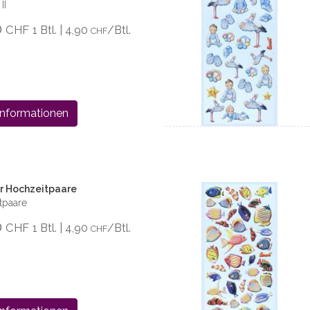
II
0
CHF
1 Btl. | 4,90
/Btl.
CHF
Informationen
er Hochzeitpaare
tpaare
0
CHF
1 Btl. | 4,90
/Btl.
CHF