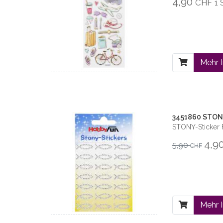
4,90
CHF
1 
Mehr 
3451860 STONY-
STONY-Sticker Fi
4,9
5,90
CHF
Mehr 