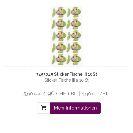
3453045 Sticker Fische III 10St
Sticker Fische III à 10 St
4,90
5,90
CHF
1 Btl. | 4,90
/Btl.
CHF
CHF
Mehr Informationen