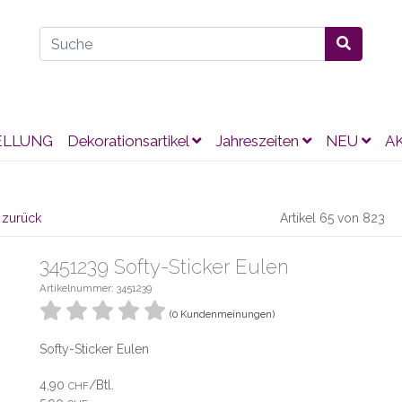
ELLUNG
Dekorationsartikel
Jahreszeiten
NEU
A
 zurück
Artikel 65 von 823
3451239 Softy-Sticker Eulen
Artikelnummer: 3451239
(0 Kundenmeinungen)
Softy-Sticker Eulen
4,90
/Btl.
CHF