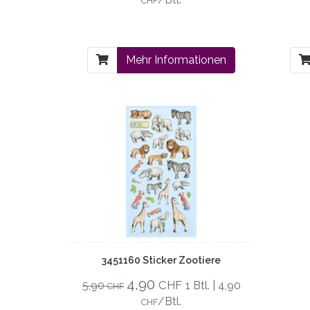
CHF
Mehr Informationen
3451160 Sticker Zootiere
4,90
CHF
5,90
1 Btl. | 4,90
CHF
/Btl.
CHF