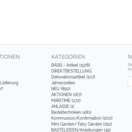
TIONEN
KATEGORIEN
N
Di
BASIS - Artikel (1578)
Ih
DIREKTBESTELLUNG
Dekorationsartikel (107)
Ne
Lieferung
Jahreszeiten
n?
NEU (892)
AKTIONEN (167)
MARITIME (272)
ANLÄSSE (1)
Basteltechniken (481)
Kommunion/Konfirmation (200)
Mini Garden/ Fairy Garden (291)
BASTELIDEEN/Anleitungen (49)