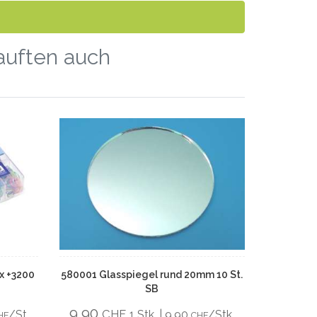
kauften auch
x +3200
580001 Glasspiegel rund 20mm 10 St.
SB
9,90
CHF
/St.
1 Stk. | 9,90
/Stk.
HF
CHF