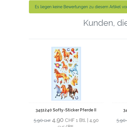
Es liegen keine Bewertungen zu diesem Artikel vor
Kunden, die
3451240 Softy-Sticker Pferde II
3
4,90
CHF
5,90
1 Btl. | 4,90
5,90
CHF
/Btl.