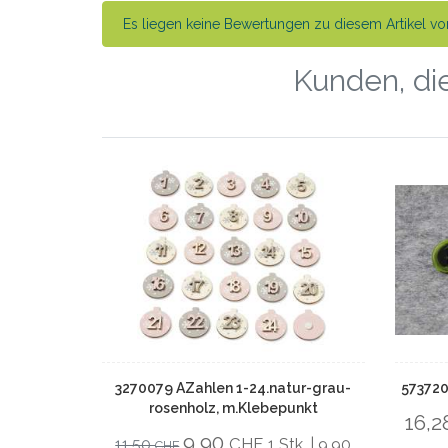
Es liegen keine Bewertungen zu diesem Artikel vor
Kunden, die
3270079 AZahlen 1-24.natur-grau-
573720
rosenholz, m.Klebepunkt
16,
9,90
CHF
11,50
1 Stk. | 9,90
CHF