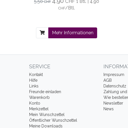
4,90
CHF
5,50
1 Btl. | 4,90
CHF
/Btl.
CHF
Mehr Informationen
SERVICE
INFORMA
Kontakt
Impressum
Hilfe
AGB
Links
Datenschutz
Freunde einladen
Zahlung und 
Warenkorb
Wie bestelle
Konto
Newsletter
Merkzettel
News
Mein Wunschzettel
Öffentlicher Wunschzettel
Meine Downloads