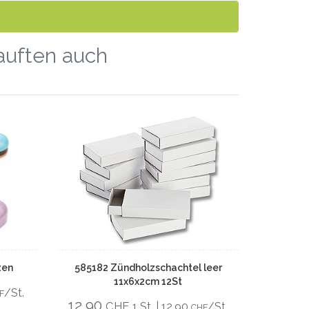
kauften auch
zen
585182 Zündholzschachtel leer
11x6x2cm 12St
/St.
F
12,90
CHF
1 St. | 12,90
/St.
CHF