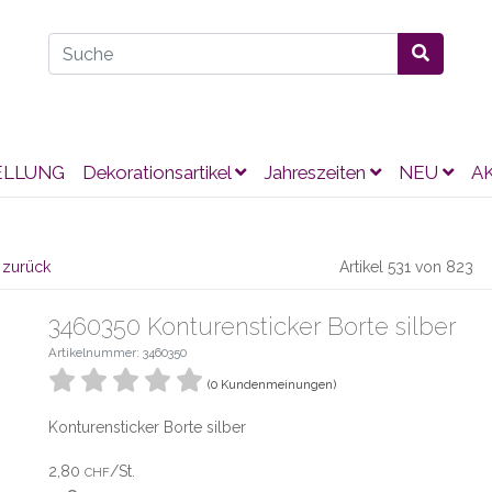
ELLUNG
Dekorationsartikel
Jahreszeiten
NEU
A
 zurück
Artikel 531 von 823
3460350 Konturensticker Borte silber
Artikelnummer: 3460350
(0 Kundenmeinungen)
Konturensticker Borte silber
2,80
/St.
CHF