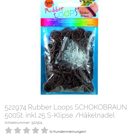
522974 Rubber Loops SCHOKOBRAUN
500St. inkl 25 S-Klipse /Häkelnadel
Artikelnummer: 522974
(0 Kundenmeinungen)