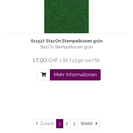
611527 StazOn Stempelkissen grün
StazOn Stempelkissen grün
17,90
CHF
1 St. | 17,90
/St.
CHF
Mehr Informationen
Weiter
Zurück
1
2
3
Weiter