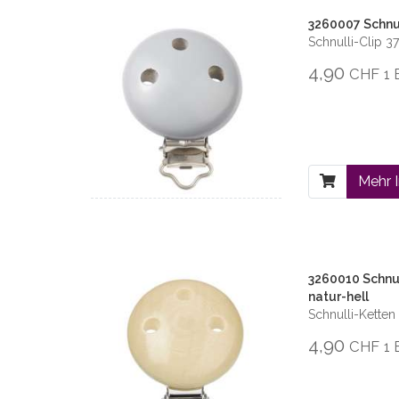
3260007 Schnul
Schnulli-Clip 3
4,90
CHF
1 
Mehr 
3260010 Schnul
natur-hell
Schnulli-Kette
4,90
CHF
1 