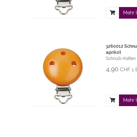
Mehr 
3260012 Schnul
aprikot
Schnulli-Kette
4,90
CHF
1 
Mehr 