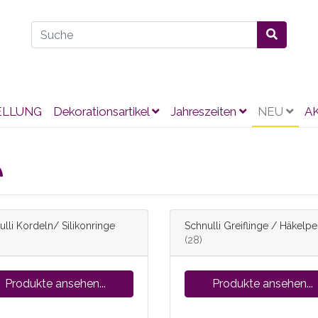
ELLUNG
Dekorationsartikel
Jahreszeiten
NEU
A
lli Kordeln/ Silikonringe
Schnulli Greiflinge / Häkelpe
(28)
Produkte ansehen...
Produkte ansehen...