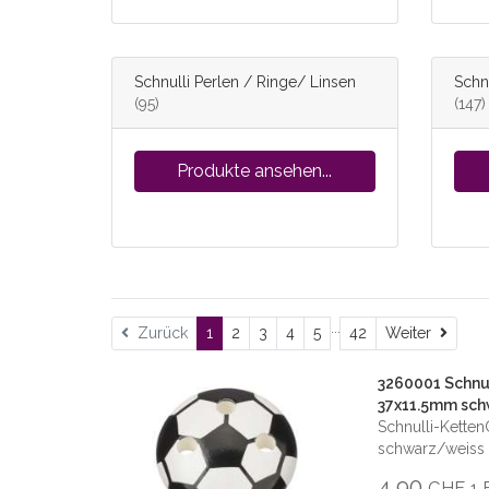
Schnulli Perlen / Ringe/ Linsen
Schn
(95)
(147)
Produkte ansehen...
...
Weite
Zurück
1
2
3
4
5
42
Weiter
3260001 Schnul
37x11.5mm sc
Schnulli-Kette
schwarz/weiss 
4,90
CHF
1 