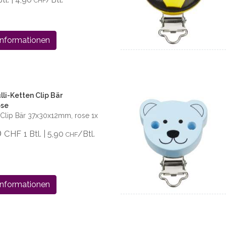
CHF
Informationen
li-Ketten Clip Bär
ose
 Clip Bär 37x30x12mm, rose 1x
0
CHF
1 Btl. | 5,90
/Btl.
CHF
Informationen