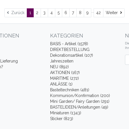
...
Wei
Zurück
1
2
3
4
5
6
7
8
9
42
Weiter
TIONEN
KATEGORIEN
N
Di
BASIS - Artikel (1578)
Ih
DIREKTBESTELLUNG
Dekorationsartikel (107)
Ne
Lieferung
Jahreszeiten
n?
NEU (892)
AKTIONEN (167)
MARITIME (272)
ANLÄSSE (1)
Basteltechniken (481)
Kommunion/Konfirmation (200)
Mini Garden/ Fairy Garden (291)
BASTELIDEEN/Anleitungen (49)
Miniaturen (1343)
Sticker (823)