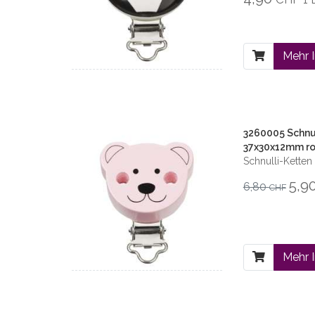
Mehr 
3260005 Schnul
37x30x12mm r
Schnulli-Ketten
5,9
6,80
CHF
Mehr 