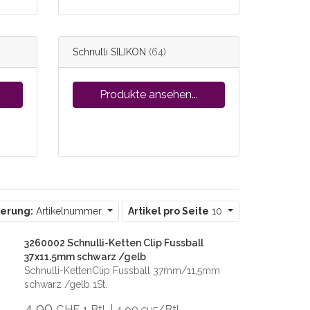
Schnulli SILIKON
(64)
Produkte ansehen...
ierung:
Artikelnummer
Artikel pro Seite
10
3260002 Schnulli-Ketten Clip Fussball
37x11.5mm schwarz /gelb
Schnulli-KettenClip Fussball 37mm/11,5mm
schwarz /gelb 1St.
4,90
CHF
1 Btl. | 4,90
/Btl.