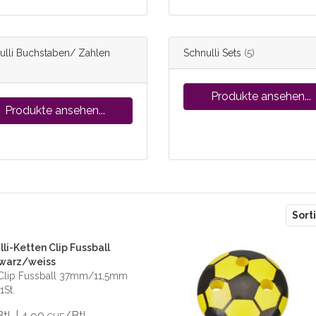
ulli Buchstaben/ Zahlen
Schnulli Sets
(5)
Produkte ansehen...
Produkte ansehen...
r
Sort
li-Ketten Clip Fussball
hwarz/weiss
nClip Fussball 37mm/11,5mm
1St.
Btl. | 4,90
/Btl.