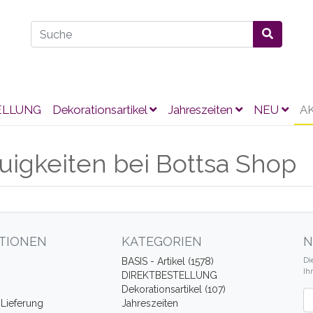
ELLUNG
Dekorationsartikel
Jahreszeiten
NEU
A
igkeiten bei Bottsa Shop
TIONEN
KATEGORIEN
N
Di
BASIS - Artikel (1578)
Ih
DIREKTBESTELLUNG
Dekorationsartikel (107)
Ne
Lieferung
Jahreszeiten