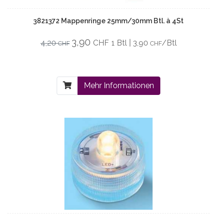
3821372 Mappenringe 25mm/30mm Btl. à 4St
3,90
4,20
CHF
1 Btl | 3,90
/Btl
CHF
CHF
Mehr Informationen