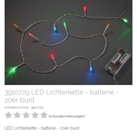
3910729 LED Lichterkette - batterie -
20er bunt
Artikelnummer: 3910729
(0 Kundenmeinungen)
LED Lichterkette - batterie - 20er bunt