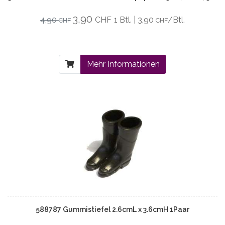
3,90
4,90
CHF
1 Btl. | 3,90
/Btl.
CHF
CHF
Mehr Informationen
588787 Gummistiefel 2.6cmL x 3.6cmH 1Paar