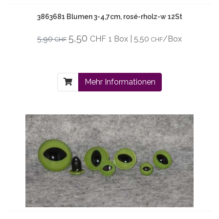
3863681 Blumen 3-4,7cm, rosé-rholz-w 12St
5,50
5,90
CHF
1 Box | 5,50
/Box
CHF
CHF
Mehr Informationen