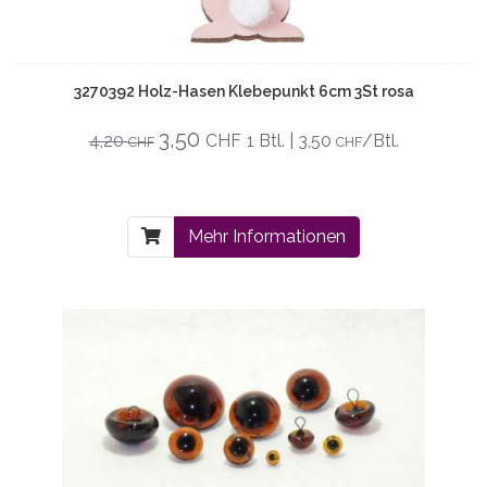
3270392 Holz-Hasen Klebepunkt 6cm 3St rosa
3,50
4,20
CHF
1 Btl. | 3,50
/Btl.
CHF
CHF
Mehr Informationen