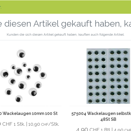
.
 diesen Artikel gekauft haben, 
Kunden die sich diesen Artikel gekauft haben, kauften auch folgende Artikel.
0 Wackelaugen 10mm 100 St
575004 Wackelaugen selbst
48St SB
0
CHF
1 Stk. | 10,90
/Stk.
CHF
4,90
CHF
1 Btl | 4,90
CH