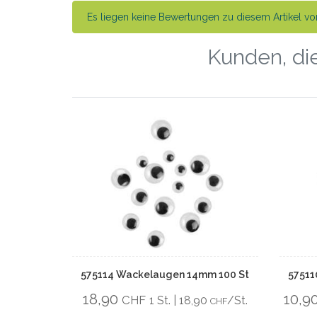
Es liegen keine Bewertungen zu diesem Artikel vor
Kunden, die
575114 Wackelaugen 14mm 100 St
57511
18,90
10,9
CHF
1 St. | 18,90
/St.
CHF