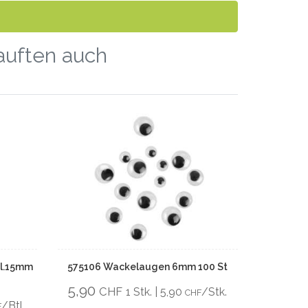
kauften auch
kl.15mm
575106 Wackelaugen 6mm 100 St
5,90
CHF
1 Stk. | 5,90
/Stk.
CHF
/Btl
F