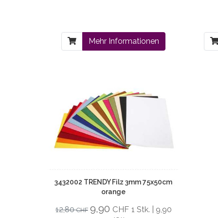
Mehr Informationen
3432002 TRENDY Filz 3mm 75x50cm
orange
9,90
CHF
12,80
1 Stk. | 9,90
CHF