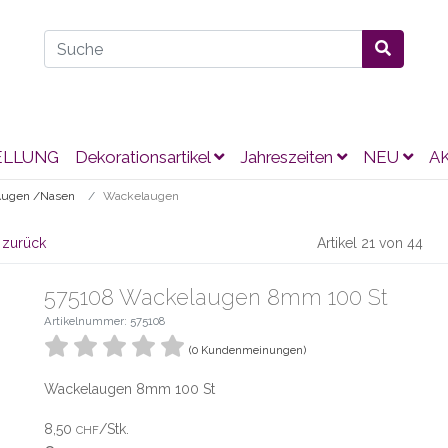
ELLUNG
Dekorationsartikel
Jahreszeiten
NEU
A
ugen /Nasen
Wackelaugen
 zurück
Artikel 21 von 44
575108 Wackelaugen 8mm 100 St
Artikelnummer: 575108
(0 Kundenmeinungen)
Wackelaugen 8mm 100 St
8,50
/Stk.
CHF