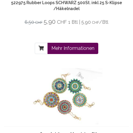
522975 Rubber Loops SCHWARZ 500St. inkl 25 S-Klipse
/Häkelnadel
5,90
6,50
CHF
1 Btl | 5,90
/Btl
CHF
CHF
Mehr Informationen