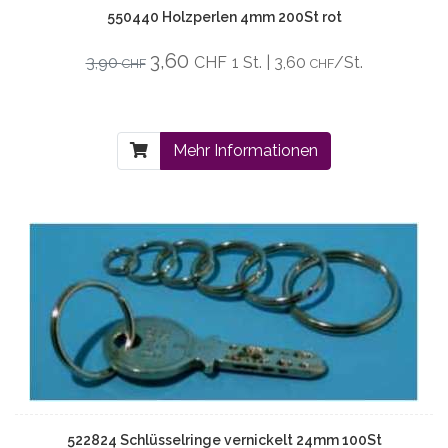
550440 Holzperlen 4mm 200St rot
3,60
3,90
CHF
1 St. | 3,60
/St.
CHF
CHF
Mehr Informationen
522824 Schlüsselringe vernickelt 24mm 100St