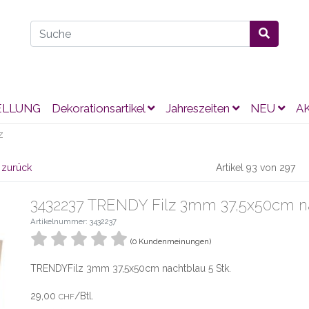
ELLUNG
Dekorationsartikel
Jahreszeiten
NEU
A
Z
 zurück
Artikel 93 von 297
3432237 TRENDY Filz 3mm 37,5x50cm na
Artikelnummer: 3432237
(0 Kundenmeinungen)
TRENDYFilz 3mm 37,5x50cm nachtblau 5 Stk.
29,00
/Btl.
CHF