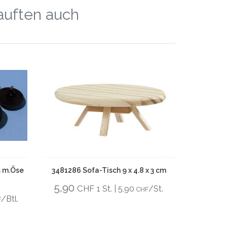
kauften auch
s m.Öse
3481286 Sofa-Tisch 9 x 4.8 x 3 cm
5,90
CHF
1 St. | 5,90
/St.
CHF
/Btl.
F