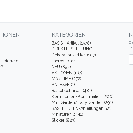
TIONEN
KATEGORIEN
N
Di
BASIS - Artikel (1578)
Ih
DIREKTBESTELLUNG
Dekorationsartikel (107)
Ne
Lieferung
Jahreszeiten
n?
NEU (892)
AKTIONEN (167)
MARITIME (272)
ANLÄSSE (1)
Basteltechniken (481)
Kommunion/Konfirmation (200)
Mini Garden/ Fairy Garden (291)
BASTELIDEEN/Anleitungen (49)
Miniaturen (1341)
Sticker (823)