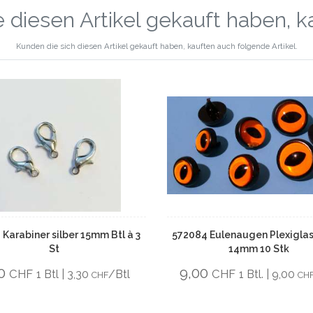
 diesen Artikel gekauft haben, 
Kunden die sich diesen Artikel gekauft haben, kauften auch folgende Artikel.
 Karabiner silber 15mm Btl à 3
572084 Eulenaugen Plexigla
St
14mm 10 Stk
30
9,00
CHF
CHF
1 Btl | 3,30
/Btl
1 Btl. | 9,00
CHF
CH