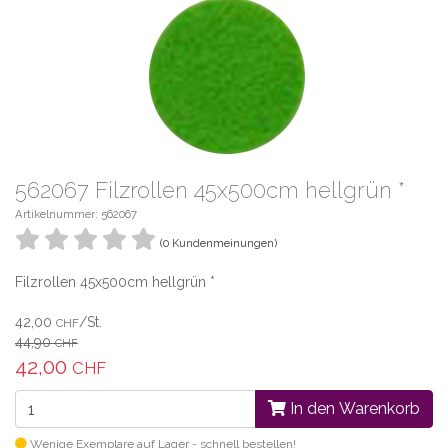
562067 Filzrollen 45x500cm hellgrün *
Artikelnummer: 562067
(0 Kundenmeinungen)
Filzrollen 45x500cm hellgrün *
42,00
/St.
CHF
44,90
CHF
42,00
CHF
In den Warenkorb
Wenige Exemplare auf Lager - schnell bestellen!