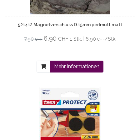
521412 Magnetverschluss D.15mm perlmutt matt
6,90
7,90
CHF
1 Stk. | 6,90
/Stk.
CHF
CHF
Mehr Informationen