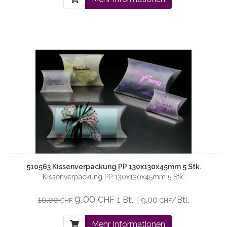
510563 Kissenverpackung PP 130x130x45mm 5 Stk.
Kissenverpackung PP 130x130x45mm 5 Stk.
9,00
10,00
CHF
1 Btl. | 9,00
/Btl.
CHF
CHF
Mehr Informationen