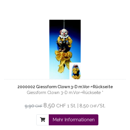
2000002 Giessform Clown 3-D m.Vor-+Rückseite
Giessform Clown 3-D m.Vor-+Rückseite *
8,50
9,90
CHF
1 St. | 8,50
/St.
CHF
CHF
Mehr Informationen