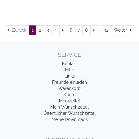
...
Wei
Zurück
1
2
3
4
5
6
7
8
9
32
Weiter
SERVICE
Kontakt
Hilfe
Links
Freunde einladen
Warenkorb
Konto
Merkzettel
Mein Wunschzettel
Öffentlicher Wunschzettel
Meine Downloads