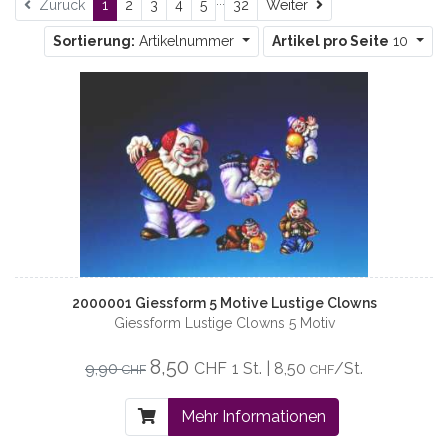
...
Weiter
Zurück
1
2
3
4
5
32
Weiter
Sortierung:
Artikelnummer
Artikel pro Seite
10
2000001 Giessform 5 Motive Lustige Clowns
Giessform Lustige Clowns 5 Motiv
8,50
9,90
CHF
1 St. | 8,50
/St.
CHF
CHF
Mehr Informationen