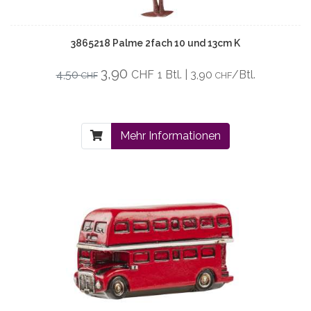
3865218 Palme 2fach 10 und 13cm K
3,90
4,50
CHF
1 Btl. | 3,90
/Btl.
CHF
CHF
Mehr Informationen