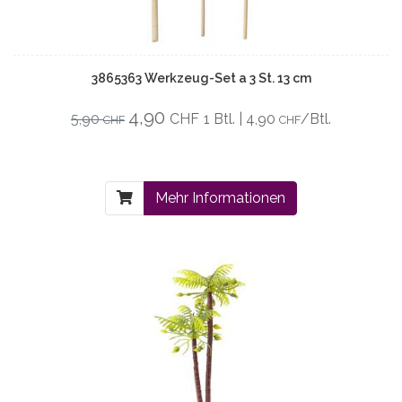
3865363 Werkzeug-Set a 3 St. 13 cm
4,90
5,90
CHF
1 Btl. | 4,90
/Btl.
CHF
CHF
Mehr Informationen