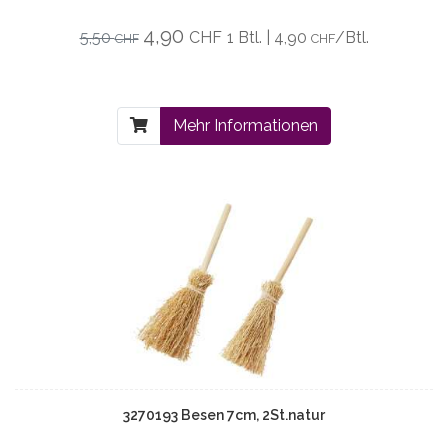
4,90
5,50
CHF
1 Btl. | 4,90
/Btl.
CHF
CHF
Mehr Informationen
3270193 Besen 7cm, 2St.natur