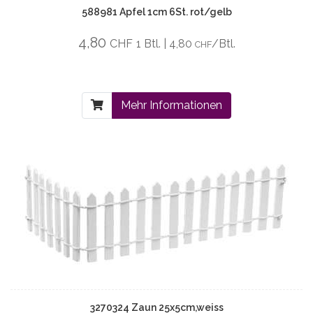
588981 Apfel 1cm 6St. rot/gelb
4,80
CHF
1 Btl. | 4,80
/Btl.
CHF
Mehr Informationen
3270324 Zaun 25x5cm,weiss