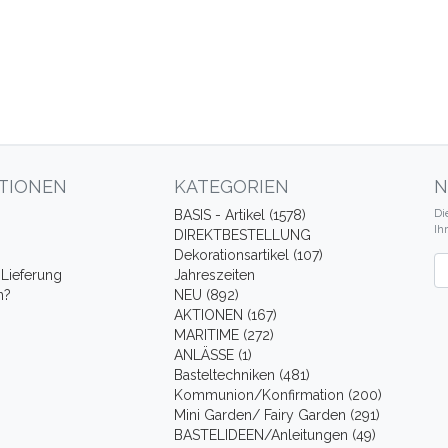
TIONEN
KATEGORIEN
N
Di
BASIS - Artikel (1578)
Ih
DIREKTBESTELLUNG
Dekorationsartikel (107)
Ne
Lieferung
Jahreszeiten
n?
NEU (892)
AKTIONEN (167)
MARITIME (272)
ANLÄSSE (1)
Basteltechniken (481)
Kommunion/Konfirmation (200)
Mini Garden/ Fairy Garden (291)
BASTELIDEEN/Anleitungen (49)