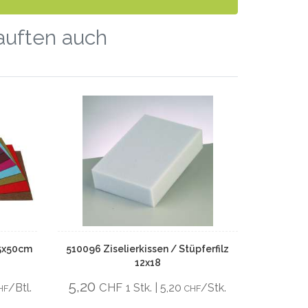
kauften auch
,5x50cm
510096 Ziselierkissen / Stüpferfilz
12x18
5,20
CHF
/Btl.
1 Stk. | 5,20
/Stk.
HF
CHF