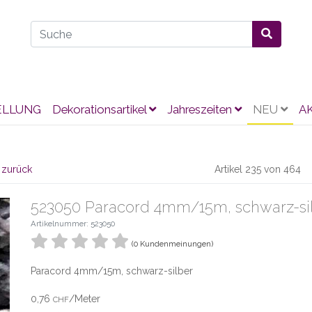
ELLUNG
Dekorationsartikel
Jahreszeiten
NEU
A
 zurück
Artikel 235 von 464
523050 Paracord 4mm/15m, schwarz-si
Artikelnummer: 523050
(0 Kundenmeinungen)
Paracord 4mm/15m, schwarz-silber
0,76
/Meter
CHF