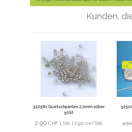
Kunden, die
522581 Quetschperlen 2,0mm silber
52510
50St
2,90
CHF
1 Stk. | 2,90
/Stk.
4,5
CHF