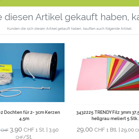
 diesen Artikel gekauft haben, 
Kunden die sich diesen Artikel gekauft haben, kauften auch folgende Artikel.
2 Dochten für 2- 3cm Kerzen
3432225 TRENDY Filz 3mm 37
4,5m
hellgrau meliert 5 Stk.
3,90
29,00
CHF
CHF
0
1 St. | 3,90
1 Btl. | 29,00
CHF
C
/St.
CHF