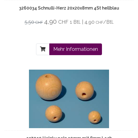
3260034 Schnulli-Herz 20x20x8mm 4St hellblau
4,90
5,50
CHF
1 Btl. | 4,90
/Btl.
CHF
CHF
Mehr Informationen