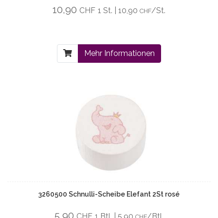
10,90
CHF
1 St. | 10,90
/St.
CHF
Mehr Informationen
3260500 Schnulli-Scheibe Elefant 2St rosé
5,90
CHF
1 Btl. | 5,90
/Btl.
CHF