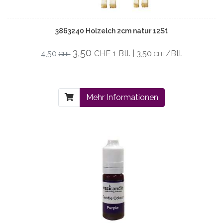
3863240 Holzelch 2cm natur 12St
3,50
4,50
CHF
1 Btl. | 3,50
/Btl.
CHF
CHF
Mehr Informationen