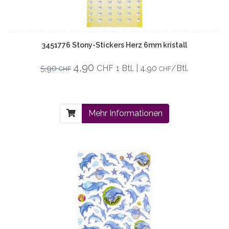
3451776 Stony-Stickers Herz 6mm kristall
4,90
5,90
CHF
1 Btl. | 4,90
/Btl.
CHF
CHF
Mehr Informationen