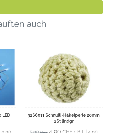
kauften auch
0 LED
3266011 Schnulli-Häkelperle 20mm
2St lindgr
4,90
CHF
 | 9,90
5,90
1 Btl. | 4,90
CHF