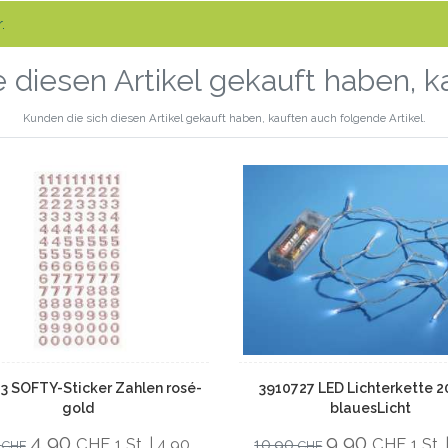
.
 diesen Artikel gekauft haben, 
Kunden die sich diesen Artikel gekauft haben, kauften auch folgende Artikel.
3 SOFTY-Sticker Zahlen rosé-
3910727 LED Lichterkette 2
gold
blauesLicht
4,90
9,90
CHF
CHF
0
1 St. | 4,90
10,90
1 St.
CHF
CHF