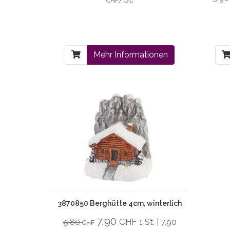
CHF
Mehr Informationen
3870850 Berghütte 4cm, winterlich
7,90
CHF
9,80
1 St. | 7,90
CHF