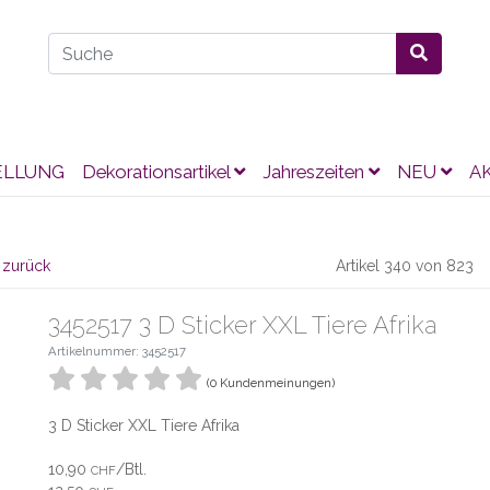
ELLUNG
Dekorationsartikel
Jahreszeiten
NEU
A
 zurück
Artikel 340 von 823
3452517 3 D Sticker XXL Tiere Afrika
Artikelnummer: 3452517
(0 Kundenmeinungen)
3 D Sticker XXL Tiere Afrika
10,90
/Btl.
CHF