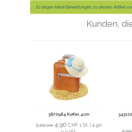
Es liegen keine Bewertungen zu diesem Artikel vor
Kunden, die
3870984 Koffer, 4cm
345110
4,90
CHF
5,20
1 St. | 4,90
CHF
5,9
/St.