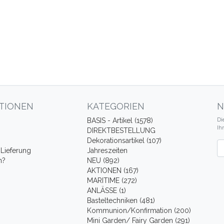
TIONEN
KATEGORIEN
N
Di
BASIS - Artikel (1578)
Ih
DIREKTBESTELLUNG
Dekorationsartikel (107)
Ne
Lieferung
Jahreszeiten
n?
NEU (892)
AKTIONEN (167)
MARITIME (272)
ANLÄSSE (1)
Basteltechniken (481)
Kommunion/Konfirmation (200)
Mini Garden/ Fairy Garden (291)