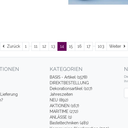
...
...
Zurück
W
Zurück
1
11
12
13
14
15
16
17
103
Weiter
TIONEN
KATEGORIEN
N
Di
BASIS - Artikel (1578)
Ih
DIREKTBESTELLUNG
Dekorationsartikel (107)
Ne
Lieferung
Jahreszeiten
n?
NEU (892)
AKTIONEN (167)
MARITIME (272)
ANLÄSSE (1)
Basteltechniken (481)