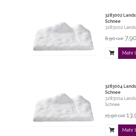
3283002 Landsc
Schnee
3283002 Landsc
7,9
8,90
CHF
Mehr 
3283004 Lands
Schnee
3283004 Landsc
Schnee
13
15,90
CHF
Mehr 