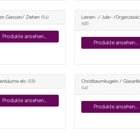
en Giessen/ Ziehen
(64)
Leinen- / Jute- /Organzasä
(58)
Produkte ansehen...
Produkte ansehen...
enbäume etc
(68)
Christbaumkugeln / Glasartik
(14)
Produkte ansehen...
Produkte ansehen...