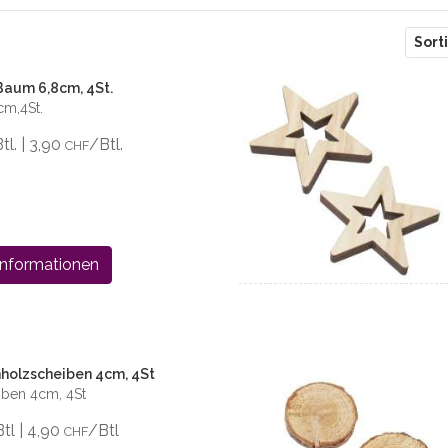
er
Sort
Baum 6,8cm, 4St.
m,4St.
Btl. | 3,90
/Btl.
CHF
Informationen
nholzscheiben 4cm, 4St
iben 4cm, 4St
Btl | 4,90
/Btl
CHF