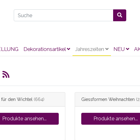
ELLUNG
Dekorationsartikel
Jahreszeiten
NEU
A
n
 für den Wichtel
(664)
Giessformen Weihnachten
(2
Produkte ansehen...
Produkte ansehen...