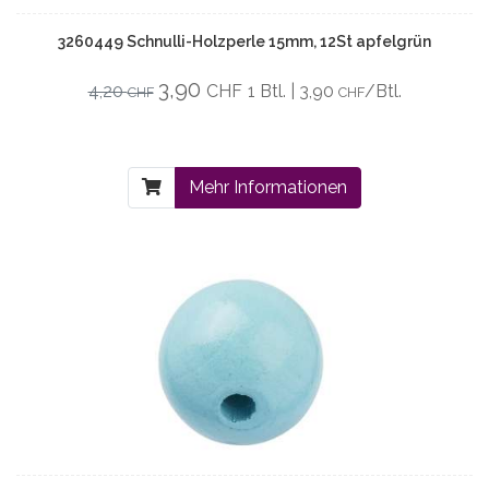
3260449 Schnulli-Holzperle 15mm, 12St apfelgrün
3,90
4,20
CHF
1 Btl. | 3,90
/Btl.
CHF
CHF
Mehr Informationen