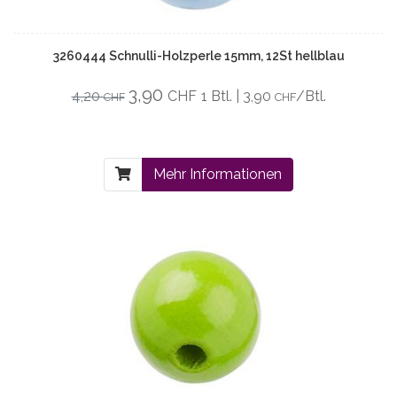
3260444 Schnulli-Holzperle 15mm, 12St hellblau
3,90
4,20
CHF
1 Btl. | 3,90
/Btl.
CHF
CHF
Mehr Informationen