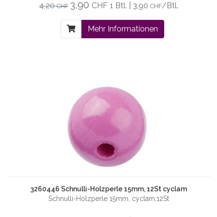
3,90
4,20
CHF
1 Btl. | 3,90
/Btl.
CHF
CHF
Mehr Informationen
3260446 Schnulli-Holzperle 15mm, 12St cyclam
Schnulli-Holzperle 15mm, cyclam,12St