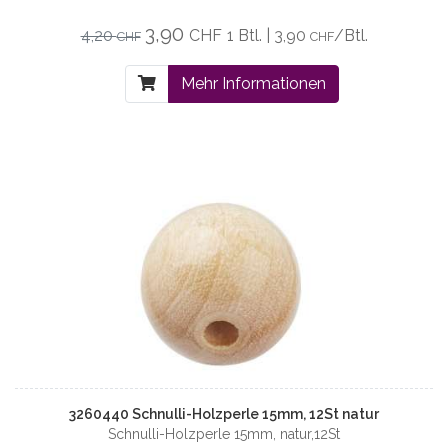
3,90
4,20
CHF
1 Btl. | 3,90
/Btl.
CHF
CHF
Mehr Informationen
3260440 Schnulli-Holzperle 15mm, 12St natur
Schnulli-Holzperle 15mm, natur,12St