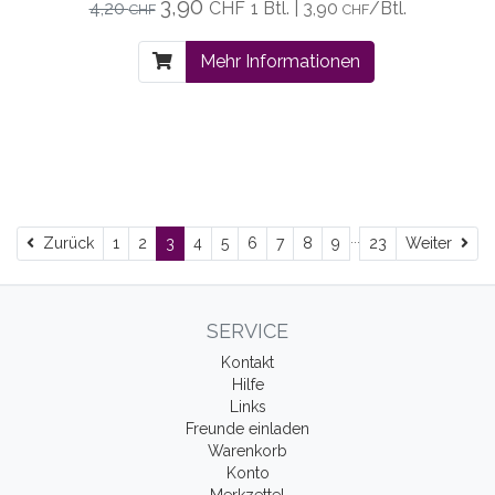
3,90
4,20
CHF
1 Btl. | 3,90
/Btl.
CHF
CHF
Mehr Informationen
...
Zurück
Wei
Zurück
1
2
3
4
5
6
7
8
9
23
Weiter
SERVICE
Kontakt
Hilfe
Links
Freunde einladen
Warenkorb
Konto