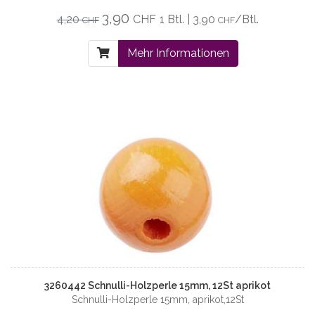
3,90
4,20
CHF
1 Btl. | 3,90
/Btl.
CHF
CHF
Mehr Informationen
3260442 Schnulli-Holzperle 15mm, 12St aprikot
Schnulli-Holzperle 15mm, aprikot,12St