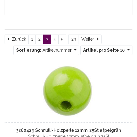
...
Zurück
Weiter
Zurück
1
2
3
4
5
23
Weiter
Sortierung:
Artikelnummer
Artikel pro Seite
10
3260429 Schnulli-Holzperle 12mm, 25St afpelgrün
Schnulli-Holzperle 12mm, afpelgrün,25St