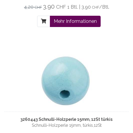
3,90
4,20
CHF
1 Btl. | 3,90
/Btl.
CHF
CHF
Mehr Informationen
3260443 Schnulli-Holzperle 15mm, 12St türkis
Schnulli-Holzperle 15mm, türkis,12St