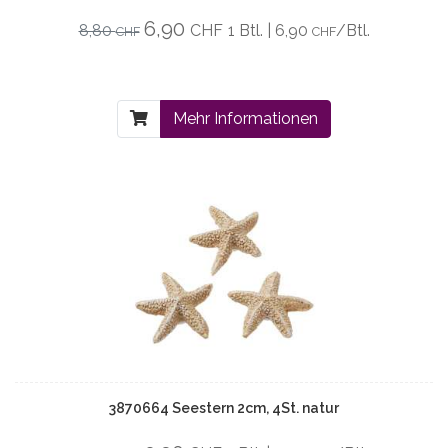
6,90
8,80
CHF
1 Btl. | 6,90
/Btl.
CHF
CHF
Mehr Informationen
3870664 Seestern 2cm, 4St. natur